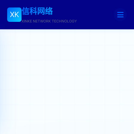
信科网络
XK
XINKE NETWORK TECHNOLOGY